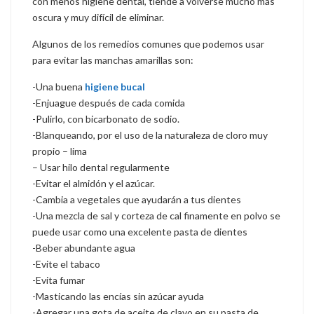
con menos higiene dental, tiende a volverse mucho más
oscura y muy difícil de eliminar.
Algunos de los remedios comunes que podemos usar
para evitar las manchas amarillas son:
-Una buena
higiene bucal
-Enjuague después de cada comida
-Pulirlo, con bicarbonato de sodio.
-Blanqueando, por el uso de la naturaleza de cloro muy
propio – lima
– Usar hilo dental regularmente
-Evitar el almidón y el azúcar.
-Cambia a vegetales que ayudarán a tus dientes
-Una mezcla de sal y corteza de cal finamente en polvo se
puede usar como una excelente pasta de dientes
-Beber abundante agua
-Evite el tabaco
-Evita fumar
-Masticando las encías sin azúcar ayuda
-Agregar una gota de aceite de clavo en su pasta de