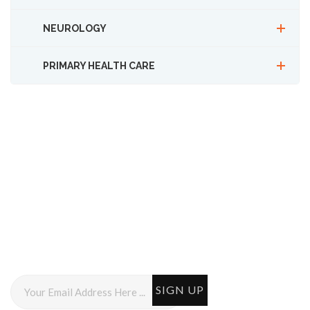
NEUROLOGY
PRIMARY HEALTH CARE
Subscribe to Newsletter
Get healthy news and solutions to your problems
from our experts!
SIGN UP
Your Email Address Here ...