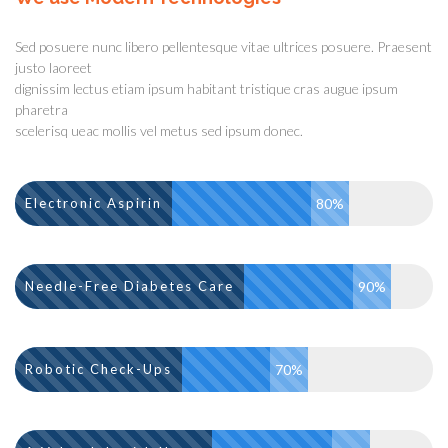
Sed posuere nunc libero pellentesque vitae ultrices posuere. Praesent
justo laoreet
dignissim lectus etiam ipsum habitant tristique cras augue ipsum
pharetra
scelerisq ueac mollis vel metus sed ipsum donec.
Electronic Aspirin
80%
Needle-Free Diabetes Care
90%
Robotic Check-Ups
70%