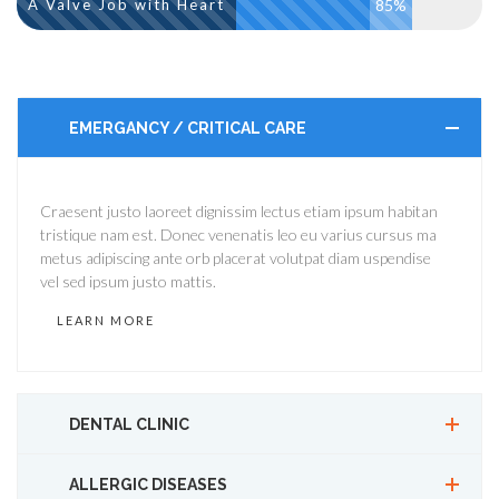
A Valve Job with Heart
85%
EMERGANCY / CRITICAL CARE
Craesent justo laoreet dignissim lectus etiam ipsum habitan
tristique nam est. Donec venenatis leo eu varius cursus ma
metus adipiscing ante orb placerat volutpat diam uspendise
vel sed ipsum justo mattis.
LEARN MORE
DENTAL CLINIC
ALLERGIC DISEASES