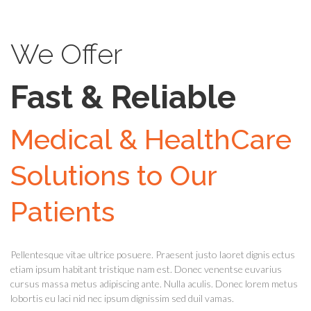
We Offer
Fast & Reliable
Medical & HealthCare
Solutions to Our
Patients
Pellentesque vitae ultrice posuere. Praesent justo laoret dignis ectus
etiam ipsum habitant tristique nam est. Donec venentse euvarius
cursus massa metus adipiscing ante. Nulla aculis. Donec lorem metus
lobortis eu laci nid nec ipsum dignissim sed duil vamas.